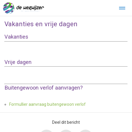
Vakanties en vrije dagen
Buitengewoon verlof
Klachtenregeling
Stichting Kopwerk
Vakanties
Home
Zoeken
Foto's
Vrije dagen
Buitengewoon verlof aanvragen?
Formullier aanvraag buitengewoon verlof
Deel dit bericht