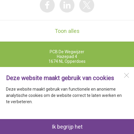
Toon alles
PCB De Wegwijzer
Hazepad 4
1674 NL
Opperdoes
Deze website maakt gebruik van cookies
Open desktopversie
Deze website maakt gebruik van functionele en anonieme
analytische cookies om de website correct te laten werken en
SdH Vormgeving |
Ziber DS4
te verbeteren.
Ik begrijp het