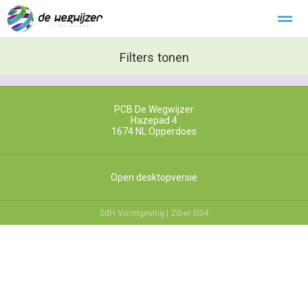
Buitengewoon verlof
Filters tonen
Klachtenregeling
Stichting Kopwerk
PCB De Wegwijzer
Home
Zoeken
Foto's
Hazepad 4
1674 NL
Opperdoes
Open desktopversie
SdH Vormgeving |
Ziber DS4