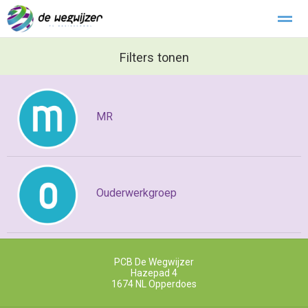
Buitengewoon verlof
Filters tonen
Klachtenregeling
Stichting Kopwerk
Home
Zoeken
Foto's
MR
Ouderwerkgroep
PCB De Wegwijzer
Hazepad 4
1674 NL
Opperdoes