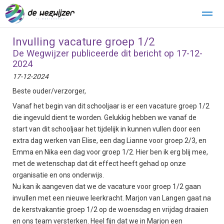
Invulling vacature groep 1/2
Buitengewoon verlof
Klachtenregeling
Stichting Kopwerk
De Wegwijzer publiceerde dit bericht op 17-12-
2024
17-12-2024
Home
Zoeken
Foto's
Beste ouder/verzorger,
Vanaf het begin van dit schooljaar is er een vacature groep 1/2
die ingevuld dient te worden. Gelukkig hebben we vanaf de
start van dit schooljaar het tijdelijk in kunnen vullen door een
extra dag werken van Elise, een dag Lianne voor groep 2/3, en
Emma en Nika een dag voor groep 1/2. Hier ben ik erg blij mee,
met de wetenschap dat dit effect heeft gehad op onze
organisatie en ons onderwijs.
Nu kan ik aangeven dat we de vacature voor groep 1/2 gaan
invullen met een nieuwe leerkracht. Marjon van Langen gaat na
de kerstvakantie groep 1/2 op de woensdag en vrijdag draaien
en ons team versterken. Heel fijn dat we in Marjon een