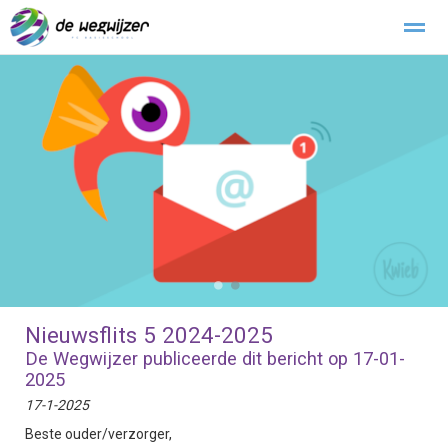
Buitengewoon verlof
Klachtenregeling
Stichting Kopwerk
Home
Zoeken
Foto's
●
●
Nieuwsflits 5 2024-2025
De Wegwijzer publiceerde dit bericht op 17-01-
2025
17-1-2025
Beste ouder/verzorger,